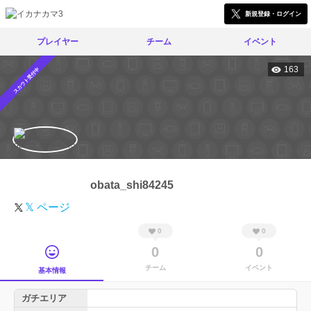
新規登録・ログイン
プレイヤー
チーム
イベント
163
スカウト受付中
obata_shi84245
𝕏 ページ
0
0
0
0
チーム
イベント
基本情報
ガチエリア