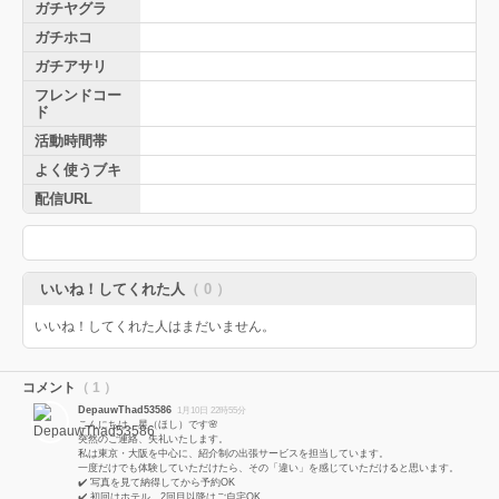
ガチヤグラ
ガチホコ
ガチアサリ
フレンドコー
ド
活動時間帯
よく使うブキ
配信URL
いいね！してくれた人
（ 0 ）
いいね！してくれた人はまだいません。
コメント
（ 1 ）
DepauwThad53586
1月10日 22時55分
こんにちは、星（ほし）です🌸
突然のご連絡、失礼いたします。
私は東京・大阪を中心に、紹介制の出張サービスを担当しています。
一度だけでも体験していただけたら、その「違い」を感じていただけると思います。
✔️ 写真を見て納得してから予約OK
✔️ 初回はホテル、2回目以降はご自宅OK