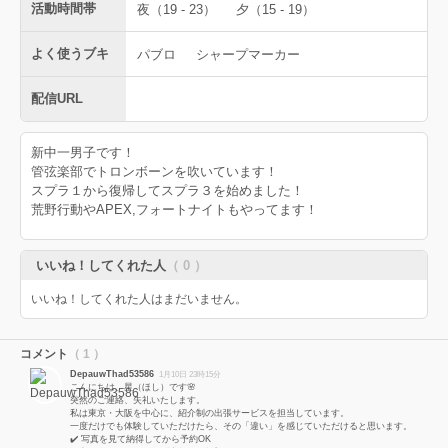
活動時間帯
夜（19 - 23）
夕（15 - 19）
よく使うブキ
パブロ
シャープマーカー
配信URL
新中一男子です！
管弦楽部でトロンボーンを吹いています！
スプラ１から復帰してスプラ３を始めました！
荒野行動やAPEX,フォートナイトもやってます！
いいね！してくれた人
（ 0 ）
いいね！してくれた人はまだいません。
コメント
（ 1 ）
DepauwThad53586
1月10日 23時15分
こんにちは、星（ほし）です🌸
突然のご連絡、失礼いたします。
私は東京・大阪を中心に、紹介制の出張サービスを担当しています。
一度だけでも体験していただけたら、その「違い」を感じていただけると思います。
✔️ 写真を見て納得してから予約OK