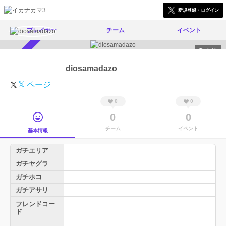
新規登録・ログイン
プレイヤー
チーム
イベント
171
スカウト受付中
diosamadazo
𝕏 ページ
0
0
0
0
チーム
イベント
基本情報
ガチエリア
ガチヤグラ
ガチホコ
ガチアサリ
フレンドコー
ド