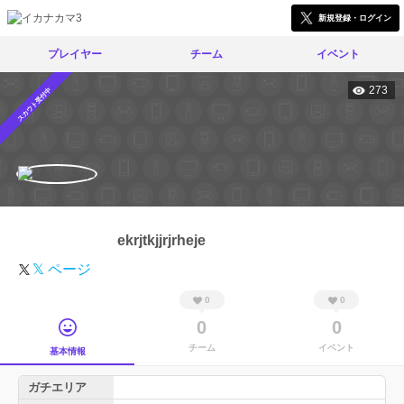
新規登録・ログイン
プレイヤー
チーム
イベント
273
スカウト受付中
ekrjtkjjrjrheje
𝕏 ページ
0
0
0
0
チーム
イベント
基本情報
ガチエリア