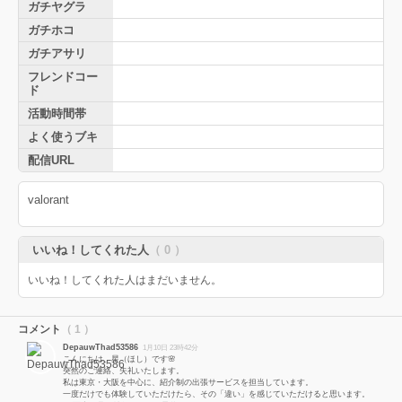
ガチヤグラ
ガチホコ
ガチアサリ
フレンドコー
ド
活動時間帯
よく使うブキ
配信URL
valorant
いいね！してくれた人
（ 0 ）
いいね！してくれた人はまだいません。
コメント
（ 1 ）
DepauwThad53586
1月10日 23時42分
こんにちは、星（ほし）です🌸
突然のご連絡、失礼いたします。
私は東京・大阪を中心に、紹介制の出張サービスを担当しています。
一度だけでも体験していただけたら、その「違い」を感じていただけると思います。