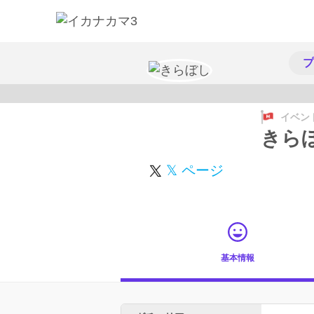
プ
イベン
きら
𝕏 ページ
基本情報