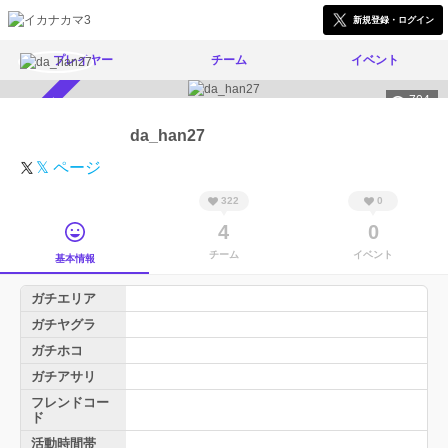
新規登録・ログイン
プレイヤー
チーム
イベント
704
スカウト受付中
da_han27
𝕏 ページ
322
0
4
0
チーム
イベント
基本情報
ガチエリア
ガチヤグラ
ガチホコ
ガチアサリ
フレンドコー
ド
活動時間帯