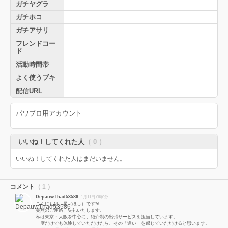
ガチヤグラ
ガチホコ
ガチアサリ
フレンドコー
ド
活動時間帯
よく使うブキ
配信URL
パワプロ用アカウント
いいね！してくれた人
（ 0 ）
いいね！してくれた人はまだいません。
コメント
（ 1 ）
DepauwThad53586
1月11日 0時0分
こんにちは、星（ほし）です🌸
突然のご連絡、失礼いたします。
私は東京・大阪を中心に、紹介制の出張サービスを担当しています。
一度だけでも体験していただけたら、その「違い」を感じていただけると思います。