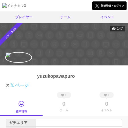
新規登録・ログイン
プレイヤー
チーム
イベント
147
スカウト受付中
yuzukopawapuro
𝕏 ページ
0
0
0
0
チーム
イベント
基本情報
ガチエリア