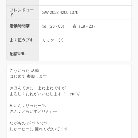
フレンドコー
SW-2032-4200-1078
ド
活動時間帯
深（23 - 03）
夜（19 - 23）
よく使うブキ
リッター3K
配信URL
こういった 活動
はじめて 参加します ！
きほんてきに よわよわですが
よろしくおねがいいたします ！ ┏(ε:)و ̑̑
めいん：りったー4k
さぶ：とらいすとりんがー
ながもの が すきです
しゅーたーに 憧れ いだいてます