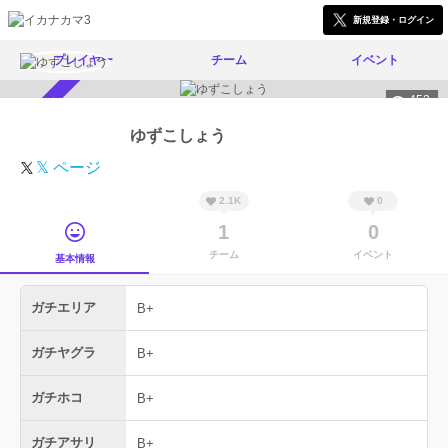
新規登録・ログイン
プレイヤー
チーム
イベント
452
スカウト受付中
ゆずこしょう
𝕏 ページ
2.1K
0
1
0
チーム
イベント
基本情報
ガチエリア
B+
ガチヤグラ
B+
ガチホコ
B+
ガチアサリ
B+