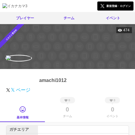
新規登録・ログイン
プレイヤー
チーム
イベント
474
スカウト受付中
amachi1012
𝕏 ページ
0
0
0
0
チーム
イベント
基本情報
ガチエリア