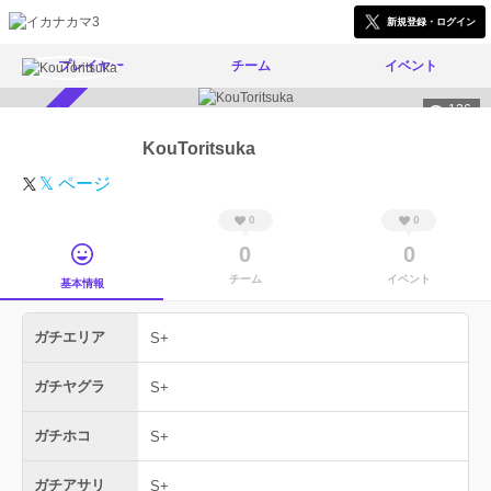
新規登録・ログイン
プレイヤー
チーム
イベント
126
スカウト受付中
KouToritsuka
𝕏 ページ
0
0
0
0
チーム
イベント
基本情報
ガチエリア
S+
ガチヤグラ
S+
ガチホコ
S+
ガチアサリ
S+