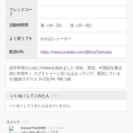
フレンドコー
ド
活動時間帯
夜（19 - 23）
深（23 - 03）
よく使うブキ
わかばシューター
配信URL
https://www.youtube.com/@KouToritsuka
語学学習のためにVtuberを始めました 現在、英語、中国語を重点
的に学習中！ スプラトゥーン3にもはまっていて、配信していま
す(最高ウデマエ S+23) FA: #鳥つ画
いいね！してくれた人
（ 0 ）
いいね！してくれた人はまだいません。
コメント
（ 1 ）
DepauwThad53586
1月11日 0時46分
こんにちは、星（ほし）です🌸