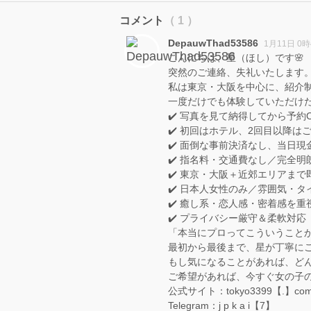
コメント
（ 1 ）
DepauwThad53586
1月11日 0時
こんにちは、星（ほし）です🌸
突然のご連絡、失礼いたします
私は東京・大阪を中心に、紹介
一度だけでも体験していただけ
✔️ 写真を見て納得してから予約
✔️ 初回はホテル、2回目以降は
✔️ 面倒な事前決済なし、当日現
✔️ 指名料・交通費なし／完全明
✔️ 東京・大阪＋近郊エリアまで
✔️ 日本人女性のみ／雰囲気・
✔️ 癒し系・恋人感・密着感を重
✔️ プライバシー厳守＆柔軟対応
「本当にプロってこういうこと
最初から最後まで、星が丁寧に
もし気になることがあれば、ど
ご希望があれば、今すぐ女の子
公式サイト：tokyo3399【.】co
Telegram：j p k a i【7】