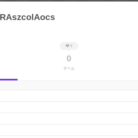
RAszcolAocs
0
0
チーム