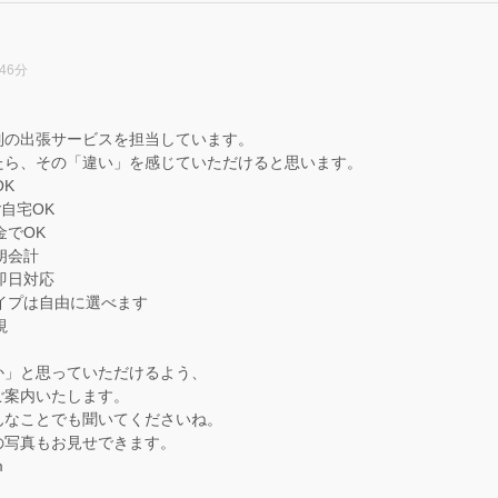
46分
。
制の出張サービスを担当しています。
たら、その「違い」を感じていただけると思います。
OK
ご自宅OK
金でOK
朗会計
即日対応
タイプは自由に選べます
視
か」と思っていただけるよう、
ご案内いたします。
んなことでも聞いてくださいね。
の写真もお見せできます。
m