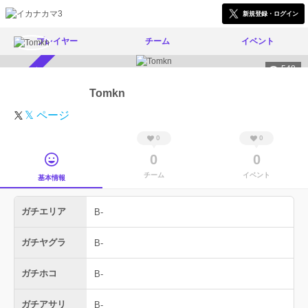
新規登録・ログイン
プレイヤー
チーム
イベント
548
スカウト受付中
Tomkn
𝕏 ページ
0
0
0
0
チーム
イベント
基本情報
ガチエリア
B-
ガチヤグラ
B-
ガチホコ
B-
ガチアサリ
B-