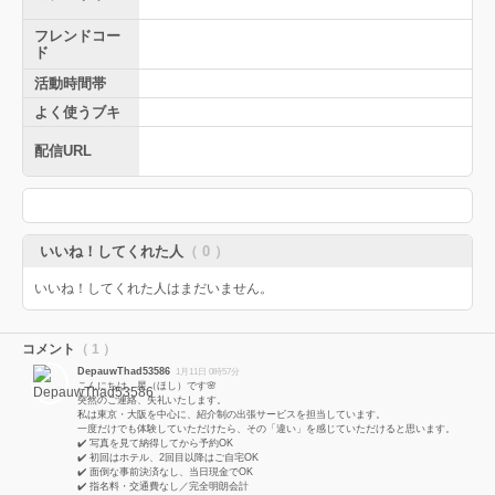
フレンドコー
ド
活動時間帯
よく使うブキ
配信URL
いいね！してくれた人
（ 0 ）
いいね！してくれた人はまだいません。
コメント
（ 1 ）
DepauwThad53586
1月11日 0時57分
こんにちは、星（ほし）です🌸
突然のご連絡、失礼いたします。
私は東京・大阪を中心に、紹介制の出張サービスを担当しています。
一度だけでも体験していただけたら、その「違い」を感じていただけると思います。
✔️ 写真を見て納得してから予約OK
✔️ 初回はホテル、2回目以降はご自宅OK
✔️ 面倒な事前決済なし、当日現金でOK
✔️ 指名料・交通費なし／完全明朗会計