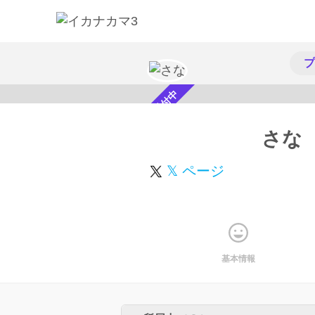
プ
スカウト受付中
さな
𝕏 ページ
基本情報