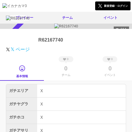
新規登録・ログイン
プレイヤー
チーム
イベント
211
スカウト受付中
R62167740
𝕏 ページ
0
0
0
0
チーム
イベント
基本情報
ガチエリア
X
ガチヤグラ
X
ガチホコ
X
ガチアサリ
X