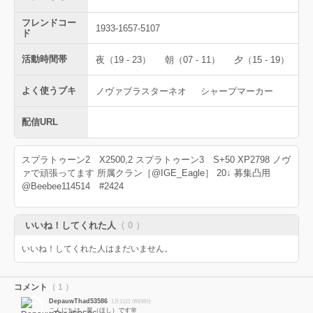
フレンドコー
1933-1657-5107
ド
活動時間帯
夜（19 - 23）
朝（07 - 11）
夕（15 - 19）
よく使うブキ
ノヴァブラスターネオ
シャープマーカー
配信URL
スプラトゥーン2 X2500,2 スプラトゥーン3 S+50 XP2798 ノヴ
ァで頑張ってます 所属クラン［@IGE_Eagle］ 20↓ 募集凸用
@Beebee114514 #2424
いいね！してくれた人
（ 0 ）
いいね！してくれた人はまだいません。
コメント
（ 1 ）
DepauwThad53586
1月11日 0時59分
こんにちは、星（ほし）です🌸