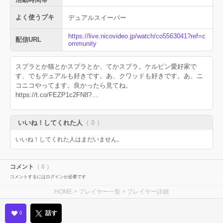
よく使うブキ
デュアルスイーパー
https://live.nicovideo.jp/watch/co5563041?ref=c
配信URL
ommunity
スプラとか猫とかスプラとか、てかスプラ。ケルビン愛好家で
す、でもデュアルも好きです。あ、クワッドも好きです。あ、ニ
コニコやってます。良かったら見てね。
https://t.co/FEZP1c2FN8?…
いいね！してくれた人
（ 0 ）
いいね！してくれた人はまだいません。
コメント
（ 0 ）
コメントするにはログインが必要です
HOME
>
プレイヤー一覧
> プレイヤー詳細
話す
0