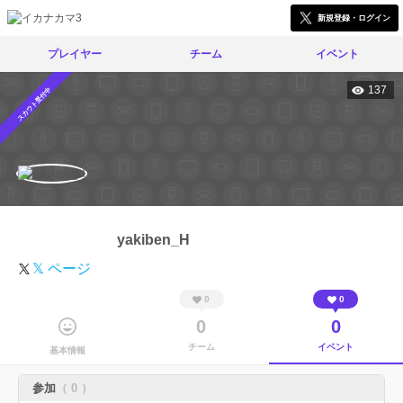
新規登録・ログイン
プレイヤー
チーム
イベント
137
スカウト受付中
yakiben_H
𝕏 ページ
0
0
0
0
チーム
イベント
基本情報
参加
（ 0 ）