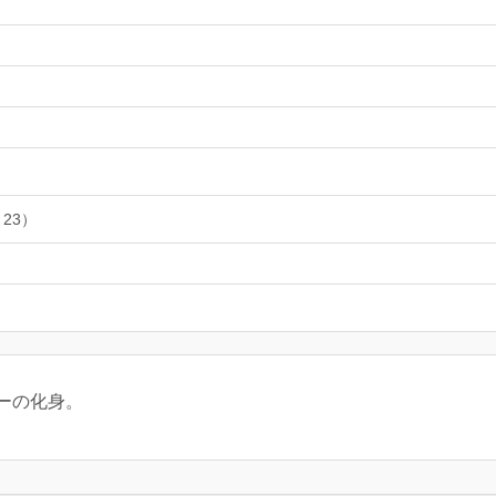
 23）
ーの化身。