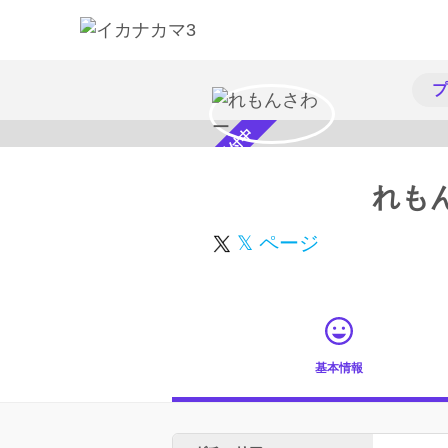
プ
スカウト受付中
れも
𝕏 ページ
基本情報