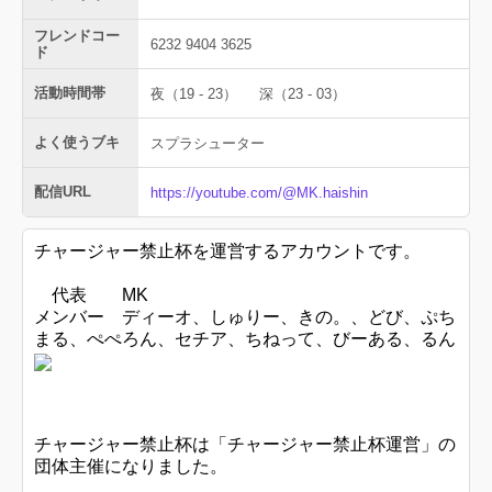
フレンドコー
6232 9404 3625
ド
活動時間帯
夜（19 - 23）
深（23 - 03）
よく使うブキ
スプラシューター
配信URL
https://youtube.com/@MK.haishin
チャージャー禁止杯を運営するアカウントです。
代表 MK
メンバー ディーオ、しゅりー、きの。、どび、ぷち
まる、ぺぺろん、セチア、ちねって、びーある、るん
チャージャー禁止杯は「チャージャー禁止杯運営」の
団体主催になりました。