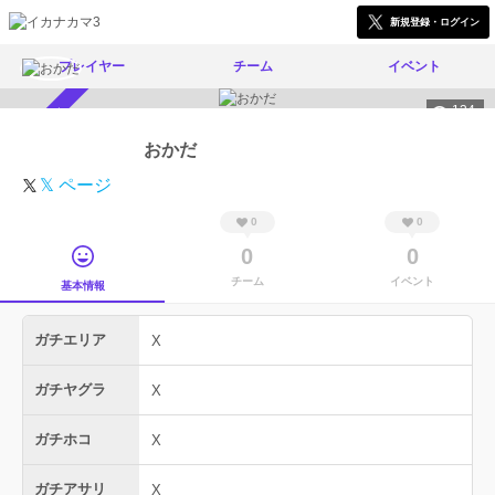
新規登録・ログイン
プレイヤー
チーム
イベント
134
スカウト受付中
おかだ
𝕏 ページ
0
0
0
0
チーム
イベント
基本情報
ガチエリア
X
ガチヤグラ
X
ガチホコ
X
ガチアサリ
X