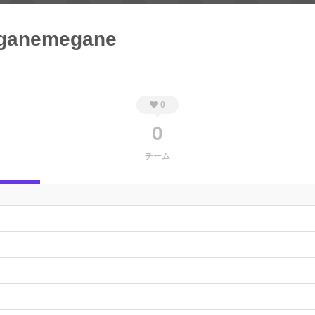
oganemegane
0
0
チーム