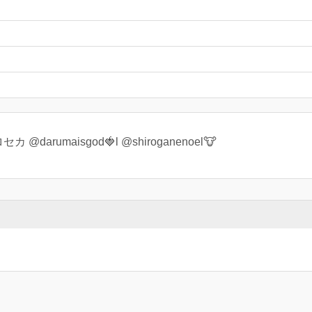
プロセカ @darumaisgod🍓l @shiroganenoel🐮