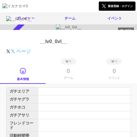
新規登録・ログイン
プレイヤー
チーム
イベント
182
スカウト受付中
__lv0_0vl__
𝕏 ページ
0
0
0
0
チーム
イベント
基本情報
ガチエリア
ガチヤグラ
ガチホコ
ガチアサリ
フレンドコー
ド
活動時間帯