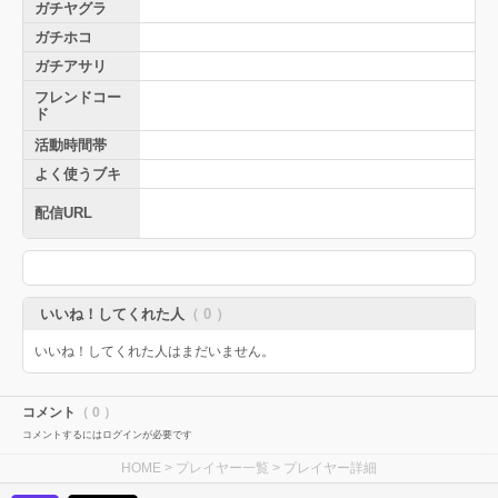
ガチヤグラ
ガチホコ
ガチアサリ
フレンドコー
ド
活動時間帯
よく使うブキ
配信URL
いいね！してくれた人
（ 0 ）
いいね！してくれた人はまだいません。
コメント
（ 0 ）
コメントするにはログインが必要です
HOME
>
プレイヤー一覧
> プレイヤー詳細