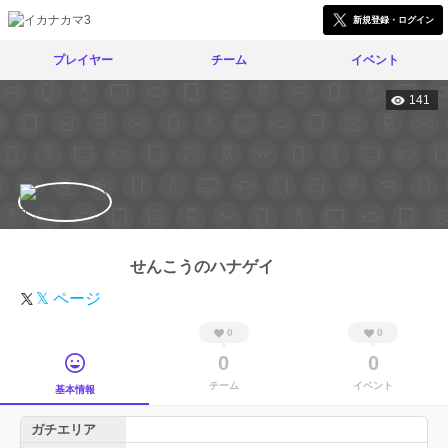
新規登録・ログイン
プレイヤー
チーム
イベント
141
せんこうのハナゲイ
𝕏 ページ
0
0
0
0
チーム
イベント
基本情報
ガチエリア