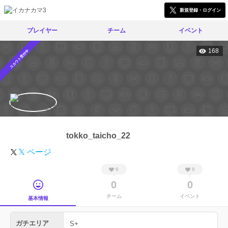
新規登録・ログイン
プレイヤー
チーム
イベント
168
スカウト受付中
tokko_taicho_22
𝕏 ページ
0
0
0
0
チーム
イベント
基本情報
ガチエリア
S+