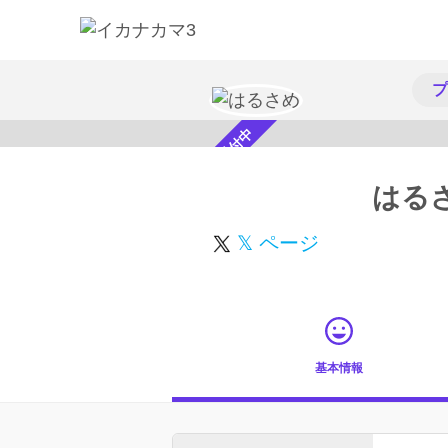
プ
スカウト受付中
はる
𝕏 ページ
基本情報