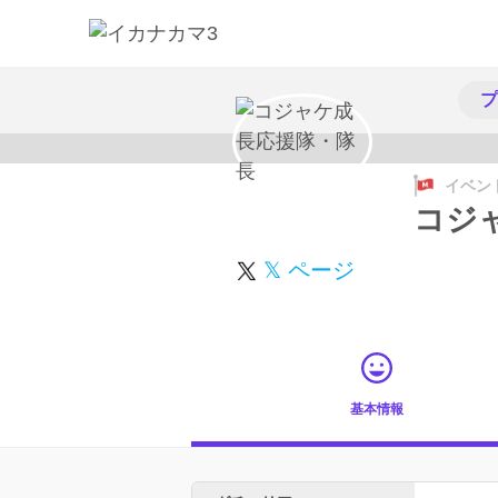
プ
イベン
コジ
𝕏 ページ
基本情報