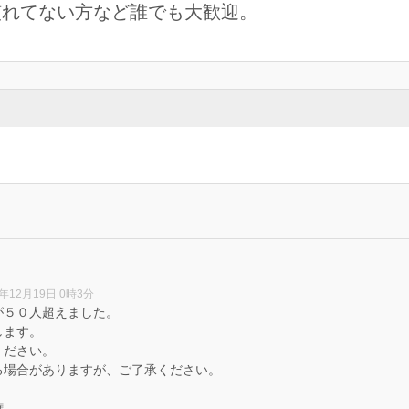
rd慣れてない方など誰でも大歓迎。
2年12月19日 0時3分
が５０人超えました。
します。
ください。
る場合がありますが、ご了承ください。
権