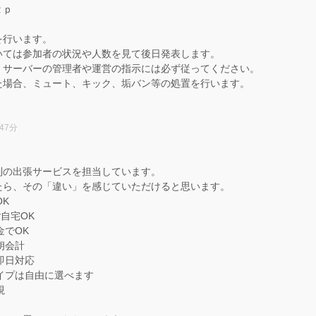
２ｐ
を行います。
いては参加者の状況や人数を見て後日発表します。
、サーバーの管理者や運営の指示には必ず従ってください。
た場合、ミュート、キック、垢バン等の処置を行います。
47分
。
制の出張サービスを担当しています。
たら、その「違い」を感じていただけると思います。
OK
ご自宅OK
金でOK
朗会計
即日対応
タイプは自由に選べます
視