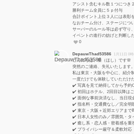
アシスト含むキル数１つにつき
勝利チーム全員に５ｐ付与
合計ポイント上位３人には表彰
なおチーム分け、ステージにつ
サーバーのルール等は必ず守り
イベントの進行の妨げと判断し
0
DepauwThad53586
1月11日 0時
こんにちは、星（ほし）です🌸
突然のご連絡、失礼いたします
私は東京・大阪を中心に、紹介
一度だけでも体験していただけ
✔️ 写真を見て納得してから予約
✔️ 初回はホテル、2回目以降は
✔️ 面倒な事前決済なし、当日現
✔️ 指名料・交通費なし／完全明
✔️ 東京・大阪＋近郊エリアまで
✔️ 日本人女性のみ／雰囲気・
✔️ 癒し系・恋人感・密着感を重
✔️ プライバシー厳守＆柔軟対応