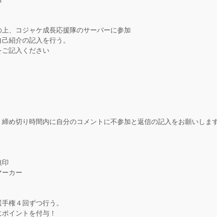
の上、コジャケ成長応援隊のサーバーに参加
自己紹介の記入を行う。
をご記入ください
、締め切り時間内に自分のコメントに不参加と返信の記入をお願いしま
無印
マーカー
選手権４回ずつ行う。
にポイントを付与！