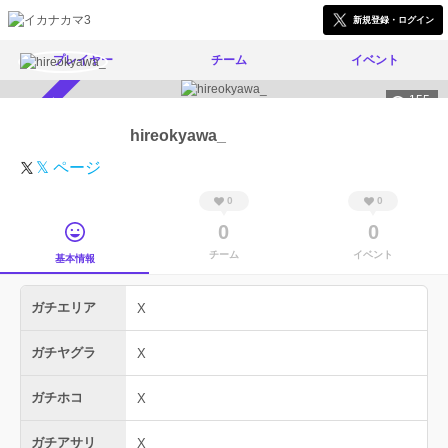
新規登録・ログイン
プレイヤー
チーム
イベント
155
スカウト受付中
hireokyawa_
𝕏 ページ
0
0
0
0
チーム
イベント
基本情報
ガチエリア
X
ガチヤグラ
X
ガチホコ
X
ガチアサリ
X