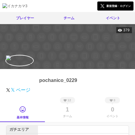
新規登録・ログイン
プレイヤー
チーム
イベント
379
pochanico_0229
𝕏 ページ
12
0
1
0
チーム
イベント
基本情報
ガチエリア