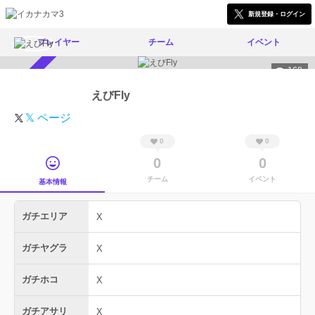
新規登録・ログイン
プレイヤー
チーム
イベント
160
スカウト受付中
えびFly
𝕏 ページ
0
0
0
0
チーム
イベント
基本情報
ガチエリア
X
ガチヤグラ
X
ガチホコ
X
ガチアサリ
X