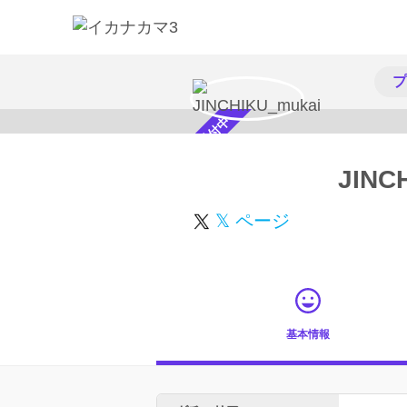
プ
スカウト受付中
JINC
𝕏 ページ
基本情報