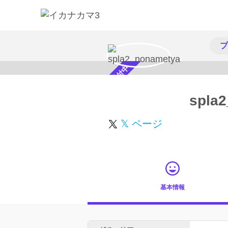
プ
スカウト受付中
spla
𝕏 ページ
基本情報