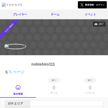
新規登録・ログイン
プレイヤー
チーム
イベント
287
スカウト受付中
nobishiro111
𝕏 ページ
0
0
0
0
チーム
イベント
基本情報
ガチエリア