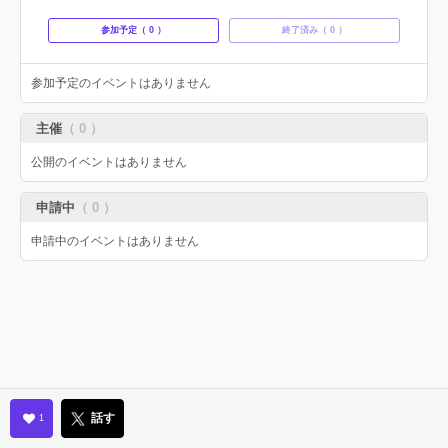
参加予定（ 0 ）
終了済み（ 0 ）
参加予定のイベントはありません
主催
（ 0 ）
公開のイベントはありません
申請中
（ 0 ）
申請中のイベントはありません
話す
1