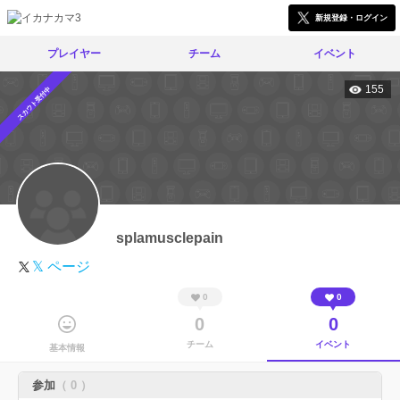
新規登録・ログイン
プレイヤー
チーム
イベント
155
スカウト受付中
splamusclepain
𝕏 ページ
0
0
0
0
チーム
イベント
基本情報
参加
（ 0 ）