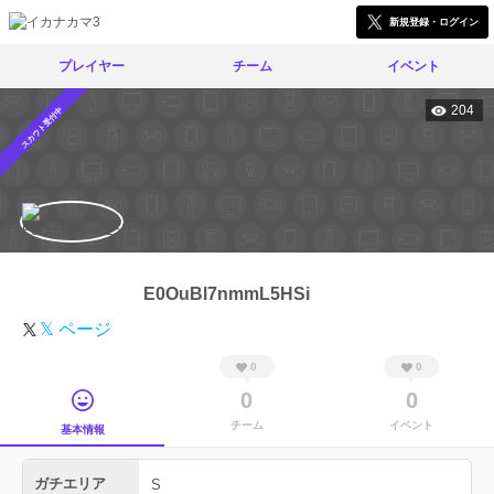
新規登録・ログイン
プレイヤー
チーム
イベント
204
スカウト受付中
E0OuBl7nmmL5HSi
𝕏 ページ
0
0
0
0
チーム
イベント
基本情報
ガチエリア
S