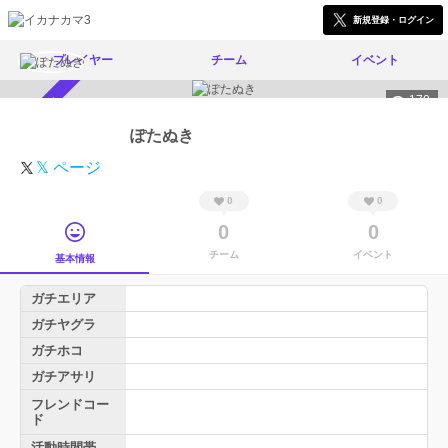
新規登録・ログイン
プレイヤー
チーム
イベント
170
スカウト受付中
ぽたぬき
𝕏 ページ
0
0
0
0
チーム
イベント
基本情報
ガチエリア
ガチヤグラ
ガチホコ
ガチアサリ
フレンドコー
ド
活動時間帯