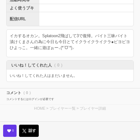
よく使うブキ
配信URL
イカするオカン。Splatoon2飛ばして3で復帰。バイト三昧バイト
漬けくまさんの為に今日も今日とてイクライクライクラ●ピヨピヨ
ひよっこ。一緒に遊ぼぉー⸜(*´ᗜ`*)⸝
いいね！してくれた人
（ 0 ）
いいね！してくれた人はまだいません。
コメント
（ 0 ）
コメントするにはログインが必要です
HOME
>
プレイヤー一覧
> プレイヤー詳細
話す
0