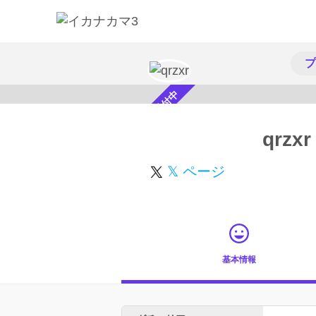
プ
スカウト受付中
qrzxr
𝕏 ページ
基本情報