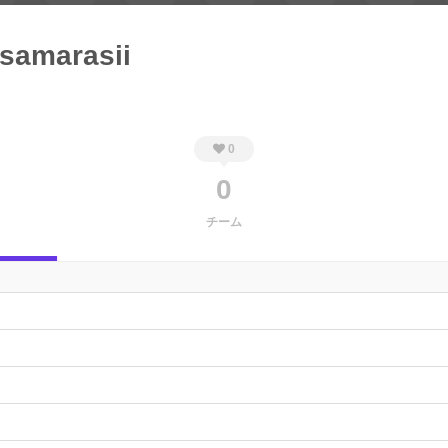
samarasii
0
0
チーム