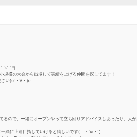
 ` *)
、小規模の大会から出場して実績を上げる仲間を探してます！
い(o´・∀・)o
ってるので、一緒にオープンやって立ち回りアドバイスしあったり、人
一緒に上達目指していけると嬉しいです( ・`ω・´)