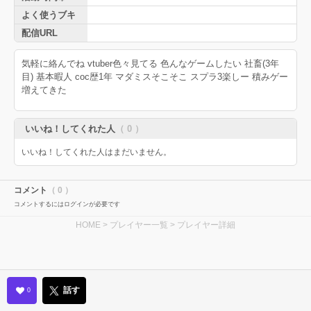
よく使うブキ
配信URL
気軽に絡んでね vtuber色々見てる︎︎ 色んなゲームしたい 社畜(3年
目) 基本暇人 coc歴1年 マダミスそこそこ スプラ3楽しー 積みゲー
増えてきた
いいね！してくれた人
（ 0 ）
いいね！してくれた人はまだいません。
コメント
（ 0 ）
コメントするにはログインが必要です
HOME
>
プレイヤー一覧
> プレイヤー詳細
話す
0