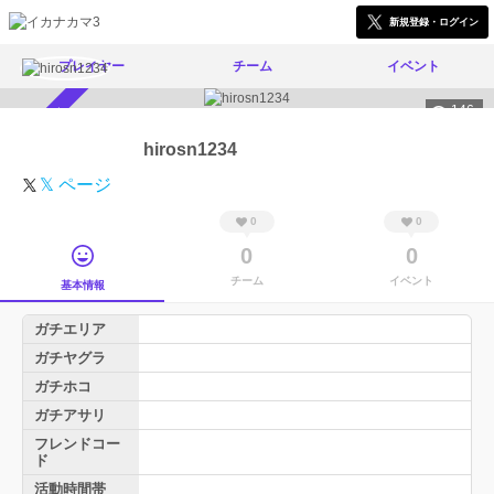
新規登録・ログイン
プレイヤー
チーム
イベント
146
スカウト受付中
hirosn1234
𝕏 ページ
0
0
0
0
チーム
イベント
基本情報
ガチエリア
ガチヤグラ
ガチホコ
ガチアサリ
フレンドコー
ド
活動時間帯