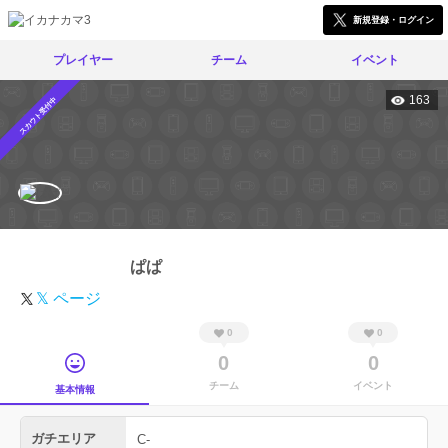
新規登録・ログイン
プレイヤー
チーム
イベント
163
スカウト受付中
ぱぱ
𝕏 ページ
0
0
0
0
チーム
イベント
基本情報
ガチエリア
C-