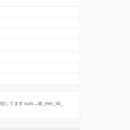
てます icon→@_mrn_sb_