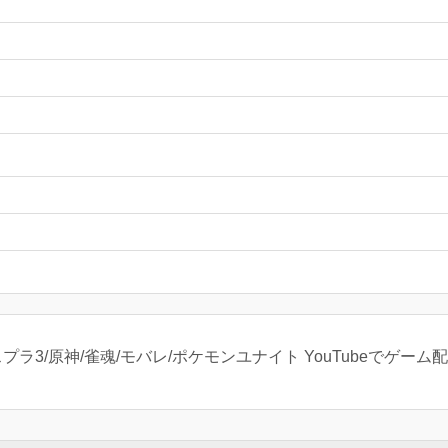
プラ3/原神/雀魂/モバレ/ポケモンユナイト YouTubeでゲーム配信し