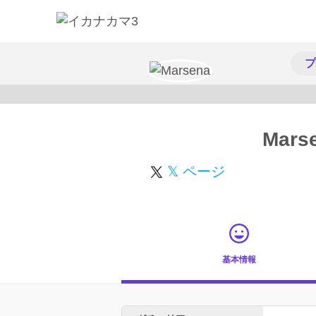
プ
Mars
𝕏 ページ
基本情報