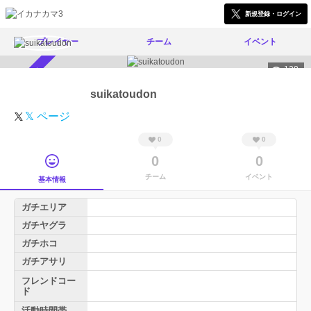
新規登録・ログイン
プレイヤー
チーム
イベント
128
スカウト受付中
suikatoudon
𝕏 ページ
0
0
0
0
チーム
イベント
基本情報
ガチエリア
ガチヤグラ
ガチホコ
ガチアサリ
フレンドコー
ド
活動時間帯