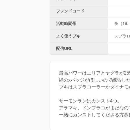
フレンドコード
活動時間帯
夜（19 -
よく使うブキ
スプラ
配信URL
最高パワーはエリアとヤグラが255
緑のxバッジがほしいので練習し
ブキはスプラローラーかダイナモ
サーモンランはカンスト4つ。
アラマキ、ドンブラコがまだなの
一緒にカンストしてくださる方募