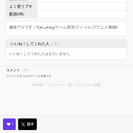
よく使うブキ
配信URL
趣味アカです！٩(๑•̀ڡ•́๑)و/ゲーム実況/クトゥルフ/アニメ/動物/
いいね！してくれた人
（ 0 ）
いいね！してくれた人はまだいません。
コメント
（ 0 ）
コメントするにはログインが必要です
HOME
>
プレイヤー一覧
> プレイヤー詳細
話す
0