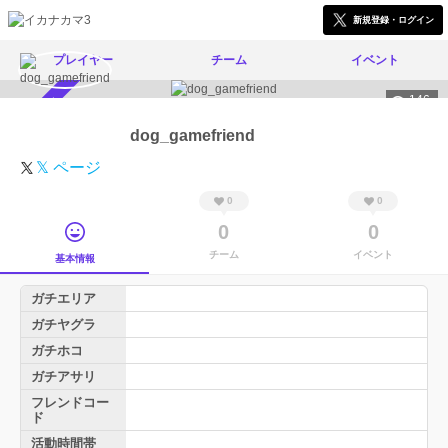
新規登録・ログイン
プレイヤー
チーム
イベント
146
スカウト受付中
dog_gamefriend
𝕏 ページ
0
0
0
0
チーム
イベント
基本情報
ガチエリア
ガチヤグラ
ガチホコ
ガチアサリ
フレンドコー
ド
活動時間帯