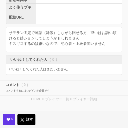
よく使うブキ
配信URL
サモラン固定で通話（雑談）しながら回せる方、或いはお誘い頂
けると嬉ションしてしまうかもしれません
ギスギスするのは嫌いなので、初心者～上級者問いません
いいね！してくれた人
（ 0 ）
いいね！してくれた人はまだいません。
コメント
（ 0 ）
コメントするにはログインが必要です
HOME
>
プレイヤー一覧
> プレイヤー詳細
話す
0