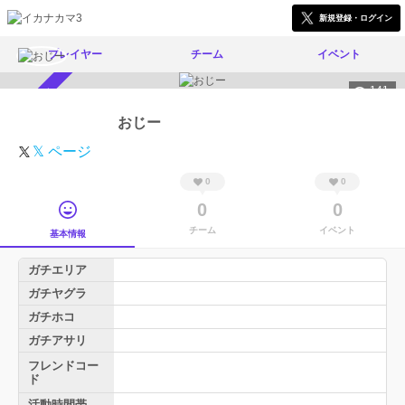
新規登録・ログイン
プレイヤー
チーム
イベント
141
スカウト受付中
おじー
𝕏 ページ
0
0
0
0
チーム
イベント
基本情報
ガチエリア
ガチヤグラ
ガチホコ
ガチアサリ
フレンドコー
ド
活動時間帯