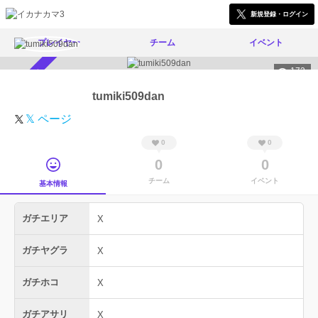
新規登録・ログイン
プレイヤー
チーム
イベント
172
スカウト受付中
tumiki509dan
𝕏 ページ
0
0
0
0
チーム
イベント
基本情報
ガチエリア
X
ガチヤグラ
X
ガチホコ
X
ガチアサリ
X