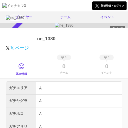
新規登録・ログイン
プレイヤー
チーム
イベント
140
スカウト受付中
ne_1380
𝕏 ページ
0
0
0
0
チーム
イベント
基本情報
ガチエリア
A
ガチヤグラ
A
ガチホコ
A
ガチアサリ
A