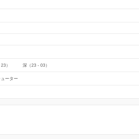
 23）
深（23 - 03）
シューター