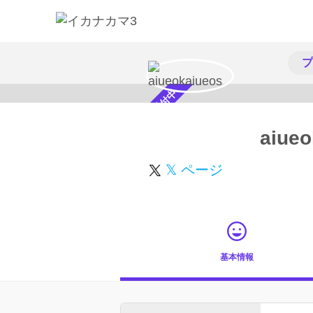
プ
スカウト受付中
aiueo
𝕏 ページ
基本情報