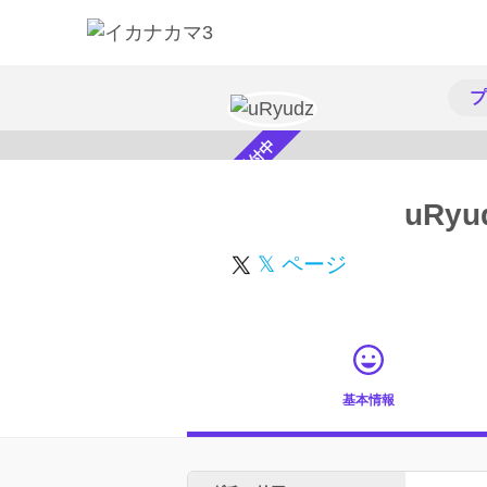
プ
スカウト受付中
uRyu
𝕏 ページ
基本情報