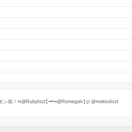
Rubyliszt╏🗝↬@Romegalv╏ღ @mokouliszt