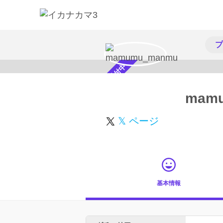
プ
スカウト受付中
mam
𝕏 ページ
基本情報