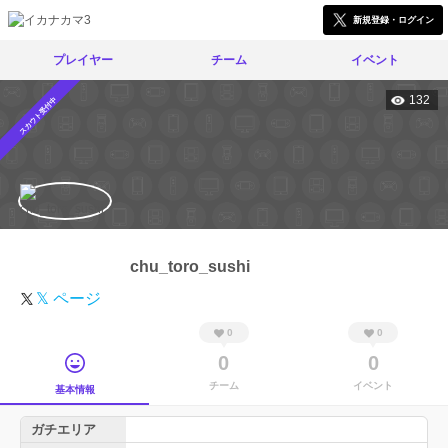
新規登録・ログイン
プレイヤー
チーム
イベント
132
スカウト受付中
chu_toro_sushi
𝕏 ページ
0
0
0
0
チーム
イベント
基本情報
ガチエリア