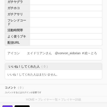
ガチヤグラ
ガチホコ
ガチアサリ
フレンドコー
ド
活動時間帯
よく使うブキ
配信URL
アイコン エイドリアンさん @vonvon_eidorian ＃絵～とろ
いいね！してくれた人
（ 0 ）
いいね！してくれた人はまだいません。
コメント
（ 0 ）
コメントするにはログインが必要です
HOME
>
プレイヤー一覧
> プレイヤー詳細